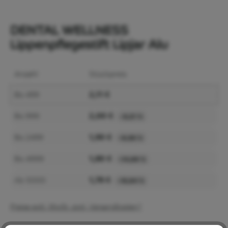
DENTAL WELLNESS
Lippenpflegestift Lipjar Alu
Anzahl
Stückpreis
2,11 €
Bis
499
2,00 €
Bis
999
-5,21 %
1,90 €
Bis
2499
-9,95 %
1,80 €
Bis
4999
-14,69 %
1,78 €
Ab
5000
-15,64 %
Preise exkl. MwSt. zzgl. Versandkosten*