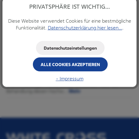
Produkt Anzahl: Gib den gewünschten Wert ein ode
PRIVATSPHÄRE IST WICHTIG...
Diese Website verwendet Cookies für eine bestmögliche
Funktionalität.
Datenschutzerklärung hier lesen...
.
IN DEN WARENKORB
Datenschutzeinstellungen
ALLE COOKIES AKZEPTIEREN
Beschreibung
Bestellmengen: 300, 500,1000, 2500 Werben Sie mit
- Impressum
Ihrem Praxislogo! Verschenken Sie einfach nach der
Behandlung diesen hochw…
Mehr