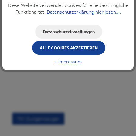
Zungensauger
Diese Website verwendet Cookies für eine bestmögliche
Funktionalität.
Datenschutzerklärung hier lesen...
.
TS1 Zungensauger
Datenschutzeinstellungen
ALLE COOKIES AKZEPTIEREN
- Impressum
TS1 Zungensauger