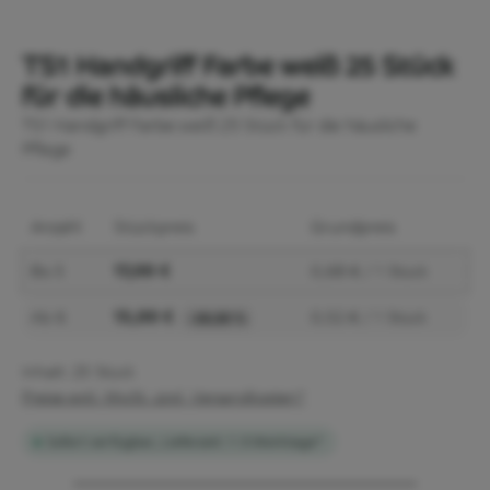
TS1 Handgriff Farbe weiß 25 Stück
für die häusliche Pflege
TS1 Handgriff Farbe:weiß 25 Stück für die häusliche
Pflege
Anzahl
Stückpreis
Grundpreis
17,00 €
Bis
5
0,68 € / 1 Stück
13,00 €
Ab
6
0,52 € / 1 Stück
-23,53 %
Inhalt:
25 Stück
Preise exkl. MwSt. zzgl. Versandkosten*
Sofort verfügbar, Lieferzeit: 1-3 Werktage*