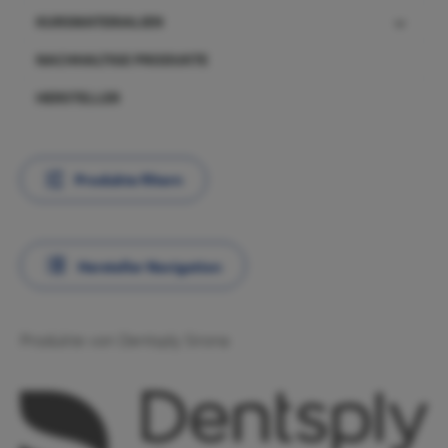
KURSMATERIALIEN
NACHHALTIGE PRODUKTE
HERSTELLER
Produkte filtern
Hersteller Navigation
Produkte von Dentsply Sirona