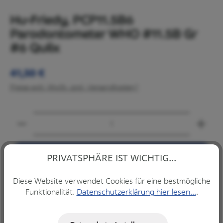
Hu-Friedy, PCP11.5B6
Parodontometer WHO #11.5B Gr
#6 Qulix
Regulärer Preis:
41,50 €
Preise exkl. MwSt. zzgl. Versandkosten*
Produkt Anzahl: Gib den gewünschten Wert ein ode
IN DEN WARENKORB
PRIVATSPHÄRE IST WICHTIG...
Diese Website verwendet Cookies für eine bestmögliche
Funktionalität.
Datenschutzerklärung hier lesen...
.
Beschreibung