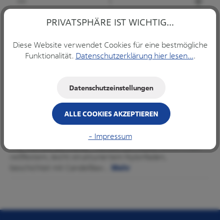
PRIVATSPHÄRE IST WICHTIG...
IN DEN WARENKORB
Diese Website verwendet Cookies für eine bestmögliche
Funktionalität.
Datenschutzerklärung hier lesen...
.
Datenschutzeinstellungen
Produkte filtern
ALLE COOKIES AKZEPTIEREN
Beschreibung
- Impressum
The Humble Zahnseide Humble Zahnseide besteht aus
reißfestem, leicht strukturiertem Nylonfaden,
beschichtet mit Candelillaw…
Mehr