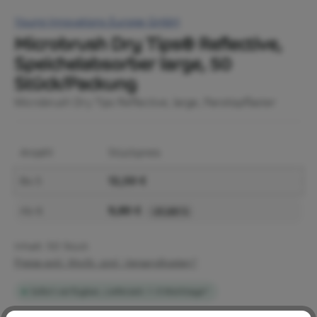
Young Innovations Europe GmbH
Microbrush Dry Tips® Reflective,
Speichelabsorber large, 50
Stück/Packung
Microbrush Dry Tips Reflective, large, Parotispflaster
Anzahl
Stückpreis
12,50 €
Bis
5
9,80 €
Ab
6
-21,60 %
Inhalt:
50 Stück
Preise exkl. MwSt. zzgl. Versandkosten*
Sofort verfügbar, Lieferzeit: 1-3 Werktage*