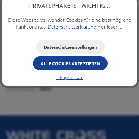
Produkt Anzahl: Gib den gewünschten Wert ein ode
PRIVATSPHÄRE IST WICHTIG...
Diese Website verwendet Cookies für eine bestmögliche
Funktionalität.
Datenschutzerklärung hier lesen...
.
IN DEN WARENKORB
Datenschutzeinstellungen
ALLE COOKIES AKZEPTIEREN
Beschreibung
Parotispflaster zur Trockenlegung Größe: large Inhalt: 50
- Impressum
Stück Durch die silberne Folie auf der Seite, die zur
Zahnreihe au…
Mehr