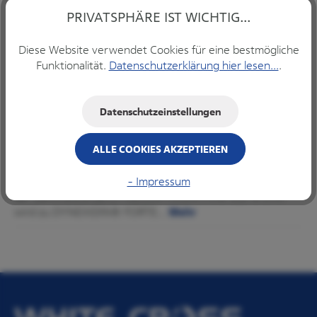
PRIVATSPHÄRE IST WICHTIG...
Produkt Anzahl: Gib den gewünschten Wert ein ode
Diese Website verwendet Cookies für eine bestmögliche
Funktionalität.
Datenschutzerklärung hier lesen...
.
IN DEN WARENKORB
Datenschutzeinstellungen
ALLE COOKIES AKZEPTIEREN
Beschreibung
Gebrauchsfertige antibakterielle Mundspüllösung aus
- Impressum
der Zahnheilkunde.DYNEXAN PROAKTIV® 0,2 % CHX
wird zu DYNEXIDIN® FORTE…
Mehr