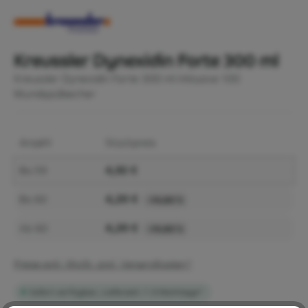
Kreussler Dynexidin Forte 300 ml
Kreussler Dynexidin Forte 300 ml inklusive 100
Mundspülbecher
Anzahl
Stückpreis
4,92 €
Bis
59
4,20 €
Bis
60
-14,63 %
4,20 €
Ab
60
-14,63 %
Preise exkl. MwSt. zzgl. Versandkosten*
Sofort verfügbar, Lieferzeit: 1-3 Werktage*