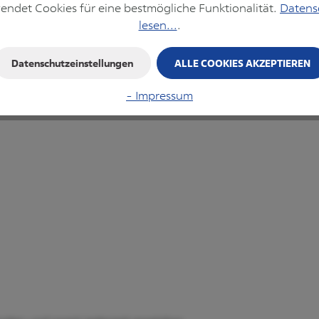
endet Cookies für eine bestmögliche Funktionalität.
Datens
lesen...
.
reis) b) Flex (abnehmbar) c) Magnet
Datenschutzeinstellungen
ALLE COOKIES AKZEPTIEREN
- Impressum