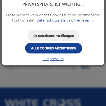
PRIVATSPHÄRE IST WICHTIG...
IN DEN WARENKORB
Diese Website verwendet Cookies für eine bestmögliche
Funktionalität.
Datenschutzerklärung hier lesen...
.
Beschreibung
Datenschutzeinstellungen
Kürette Gracey #11/12 Gr #CCH mesial, orangeGracey
#11/12 Abgewinkelt für die mesialen Flächen im molaren
ALLE COOKIES AKZEPTIEREN
und prämolaren Ber…
Mehr
- Impressum
Infos zum Hersteller
Folgende Infos zum Hersteller sind verfübar...
Mehr