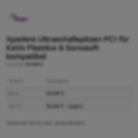
Xpedent Ultraschallspitzen PC1 für
KaVo Piezolux & Sonosoft
kompatibel
Variante:
PC1#P11
Anzahl
Stückpreis
34,00 €
Bis
9
32,00 €
Ab
10
-5,88 %
Preise exkl. MwSt. zzgl. Versandkosten*