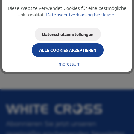
IN DEN WARENKORB
Diese Website verwendet Cookies für eine bestmögliche
Funktionalität.
Datenschutzerklärung hier lesen...
.
Datenschutzeinstellungen
Beschreibung
ALLE COOKIES AKZEPTIEREN
Die NATUREbrush ist eine Zahnbürste, die für die
Umwelt steht. Dabei soll sie die klassische
- Impressum
Einmalzahnbürste aus Plastik er…
Mehr
Abonnieren Sie jetzt unseren
regelmäßig erscheinenden Newsletter,