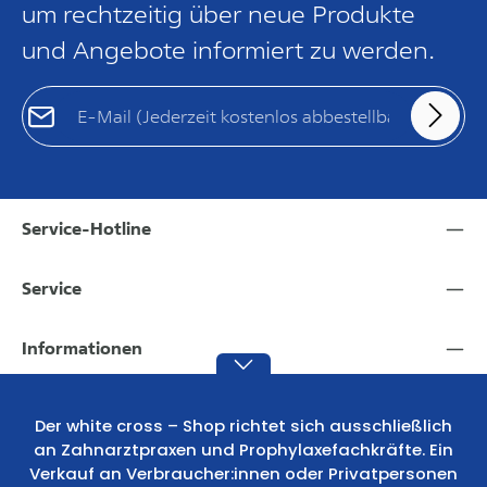
um rechtzeitig über neue Produkte
und Angebote informiert zu werden.
E-Mail-Adresse*
Die mit einem Stern (*) markierten Felder sind Pflichtfelder.
Loading...
Datenschutz
Ich habe die
Datenschutzbestimmungen
zur Kenntnis
genommen.
*
Um weiterzugehen, geben Sie die oben abgebildeten
Service-Hotline
Zeichen ein
*
Service
Informationen
Der white cross – Shop richtet sich ausschließlich
an Zahnarztpraxen und Prophylaxefachkräfte. Ein
Verkauf an Verbraucher:innen oder Privatpersonen