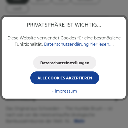
weiß
Produkt Anzahl: Gib den gewünschten Wert ein ode
PRIVATSPHÄRE IST WICHTIG...
Diese Website verwendet Cookies für eine bestmögliche
IN DEN WARENKORB
Funktionalität.
Datenschutzerklärung hier lesen...
.
Datenschutzeinstellungen
ALLE COOKIES AKZEPTIEREN
Produkte filtern
- Impressum
Beschreibung
Das Original aus Schweden – The Humble Brush – ist
nach wie vor die meistverkaufte ökologische
Bambuszahnbürste der Welt. Ni…
Mehr